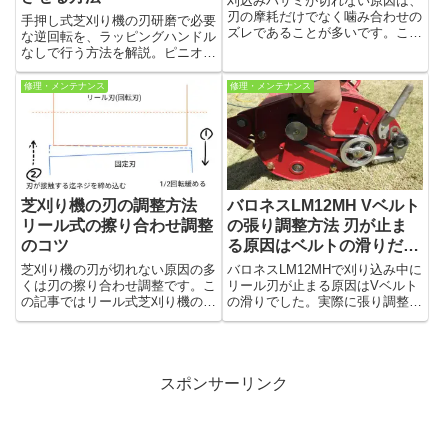
刈込みハサミが切れない原因は、
刃の摩耗だけでなく噛み合わせの
手押し式芝刈り機の刃研磨で必要
ズレであることが多いです。この
な逆回転を、ラッピングハンドル
記事では、清掃・噛み合わせ調
なしで行う方法を解説。ピニオン
整・刃の研ぎ方・柄の修理方法ま
ギアの組み替え手順を写真付きで
で、実体験をもとにわかりやすく
紹介。注意点や失敗しないコツも
修理・メンテナンス
修理・メンテナンス
解説します。
わかります。
芝刈り機の刃の調整方法
バロネスLM12MH Vベルト
リール式の擦り合わせ調整
の張り調整方法 刃が止ま
のコツ
る原因はベルトの滑りだっ
た
芝刈り機の刃が切れない原因の多
バロネスLM12MHで刈り込み中に
くは刃の擦り合わせ調整です。こ
リール刃が止まる原因はVベルト
の記事ではリール式芝刈り機の刃
の滑りでした。実際に張り調整で
の調整方法を図解で詳しく解説し
解決した手順を写真付きで解説。
ます。刃の隙間調整のコツや確認
調整のコツや張りすぎの注意点も
方法も紹介します。
紹介します。
スポンサーリンク