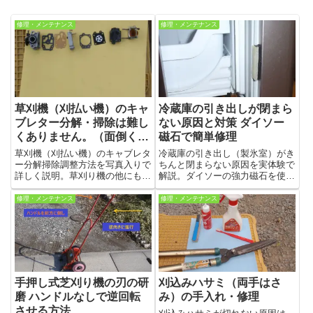
修理・メンテナンス
修理・メンテナンス
草刈機（刈払い機）のキャ
冷蔵庫の引き出しが閉まら
ブレター分解・掃除は難し
ない原因と対策 ダイソー
くありません。（面倒くさ
磁石で簡単修理
いかもしれないけれど）
草刈機（刈払い機）のキャブレタ
冷蔵庫の引き出し（製氷室）がき
ー分解掃除調整方法を写真入りで
ちんと閉まらない原因を実体験で
詳しく説明。草刈り機の他にもエ
解説。ダイソーの強力磁石を使っ
ンジンポンプやエンジン噴霧器
た簡単な修理方法を写真付きで紹
他、タンクがキャブレターの下に
介します。工具ほぼ不要で誰でも
修理・メンテナンス
修理・メンテナンス
付いている機械は大体同じです。
再現可能です。
部品交換が必要な場合が有ります
が、作業は簡単です。
手押し式芝刈り機の刃の研
刈込みハサミ（両手はさ
磨 ハンドルなしで逆回転
み）の手入れ・修理
させる方法