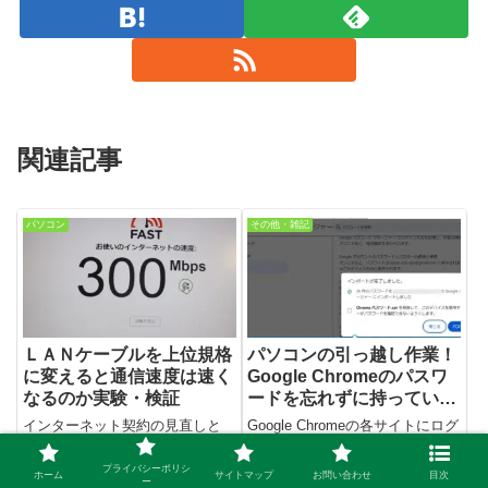
関連記事
パソコン
その他・雑記
ＬＡＮケーブルを上位規格
パソコンの引っ越し作業！
に変えると通信速度は速く
Google Chromeのパスワ
なるのか実験・検証
ードを忘れずに持っていこ
う
インターネット契約の見直しと
Google Chromeの各サイトにログ
Ｖ６プラス（IPv4 over IPv6接続
インする際に必要なアカウント
サービス） で 、ＮＴＴのホーム
（ユーザー名とパスワード）を新
プライバシーポリシ
ゲートウェイと有線で繋げてある
しいパソコンに移行する手順を、
ホーム
サイトマップ
お問い合わせ
目次
ー