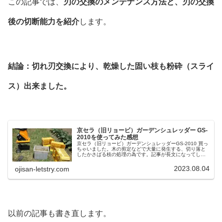
この記事では、
刃の交換のメンテナンス方法と、刃の交換
後の切断能力を紹介
します。
結論：切れ刃交換により、乾燥した固い枝も粉砕（スライ
ス）出来ました。
京セラ（旧リョービ）ガーデンシュレッダー GS-
2010を使ってみた感想
京セラ（旧リョービ）ガーデンシュレッダーGS-2010 買っ
ちゃいました。木の剪定などで大量に発生する、切り落と
したかさばる枝の処理の為です。記事が長文になってしま
いました。目次をクリックして必要な部分をご覧くださ
い。ガーデンシュレッダーの...
2023.08.04
ojisan-letstry.com
以前の記事も書き直します。