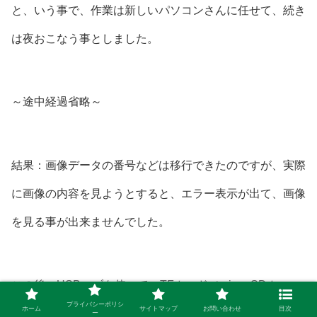
と、いう事で、作業は新しいパソコンさんに任せて、続き
は夜おこなう事としました。
～途中経過省略～
結果：画像データの番号などは移行できたのですが、実際
に画像の内容を見ようとすると、エラー表示が出て、画像
を見る事が出来ませんでした。
この後、USBハブを使って、TFカード（micro-SDカー
プライバシーポリシ
ホーム
サイトマップ
お問い合わせ
目次
ド）に書き込みを行ってみました。
ー